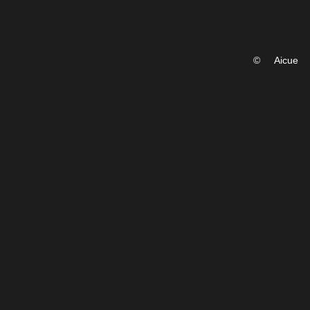
©
Aicue