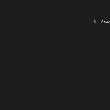
©
Aicue